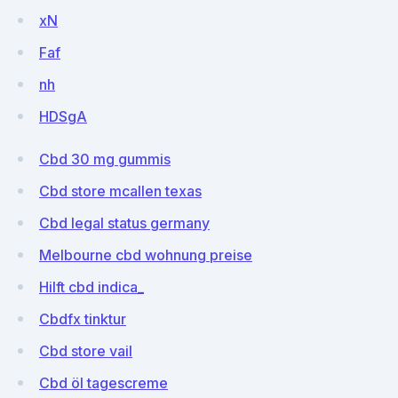
xN
Faf
nh
HDSgA
Cbd 30 mg gummis
Cbd store mcallen texas
Cbd legal status germany
Melbourne cbd wohnung preise
Hilft cbd indica_
Cbdfx tinktur
Cbd store vail
Cbd öl tagescreme