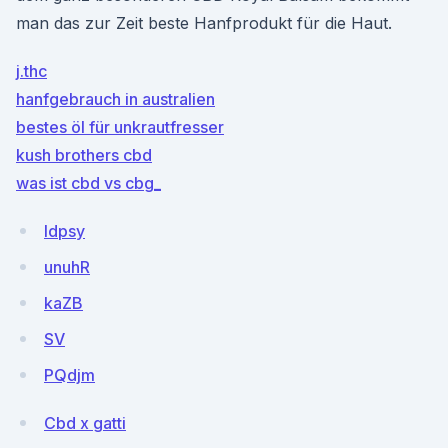
man das zur Zeit beste Hanfprodukt für die Haut.
j.thc
hanfgebrauch in australien
bestes öl für unkrautfresser
kush brothers cbd
was ist cbd vs cbg_
ldpsy
unuhR
kaZB
SV
PQdjm
Cbd x gatti