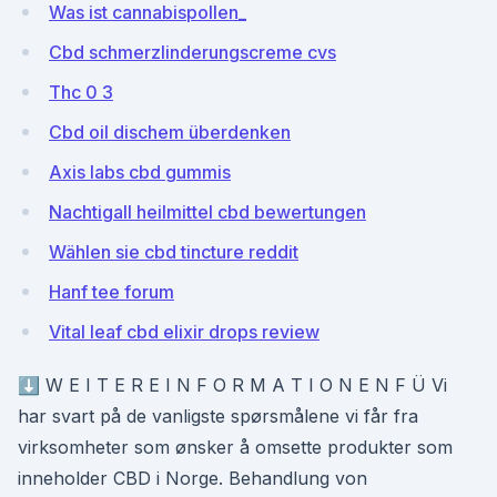
Was ist cannabispollen_
Cbd schmerzlinderungscreme cvs
Thc 0 3
Cbd oil dischem überdenken
Axis labs cbd gummis
Nachtigall heilmittel cbd bewertungen
Wählen sie cbd tincture reddit
Hanf tee forum
Vital leaf cbd elixir drops review
⬇️ W E I T E R E I N F O R M A T I O N E N F Ü ​Vi
har svart på de vanligste spørsmålene vi får fra
virksomheter som ønsker å omsette produkter som
inneholder CBD i Norge. Behandlung von