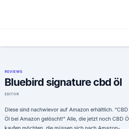
Skip
to
content
REVIEWS
Bluebird signature cbd öl
EDITOR
Diese sind nachwievor auf Amazon erhältlich. “CBD
Öl bei Amazon gelöscht!” Alle, die jetzt noch CBD Ö
kaufen möchten, die müssen sich nach Amazon-