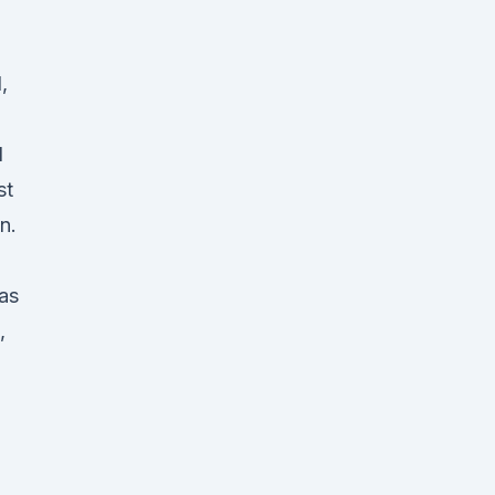
,
l
st
n.
as
,