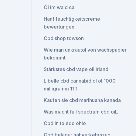
Öl im wald ca
Hanf feuchtigkeitscreme
bewertungen
Cbd shop towson
Wie man unkrautöl von wachspapier
bekommt
Stärkstes cbd vape oil irland
Libelle cbd cannabidiol öl 1000
milligramm 11.1
Kaufen sie cbd marihuana kanada
Was macht full spectrum cbd oil_
Cbd in toledo ohio
Cbd belapur nahverkehrszug