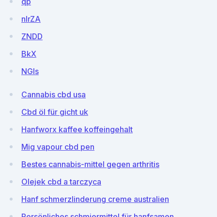
qp
nIrZA
ZNDD
BkX
NGIs
Cannabis cbd usa
Cbd öl für gicht uk
Hanfworx kaffee koffeingehalt
Mig vapour cbd pen
Bestes cannabis-mittel gegen arthritis
Olejek cbd a tarczyca
Hanf schmerzlinderung creme australien
Persönliches schmiermittel für hanfsamen