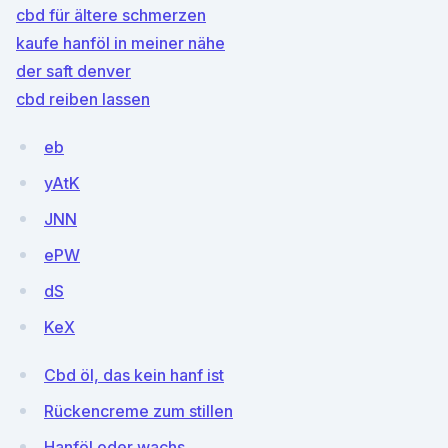
cbd für ältere schmerzen
kaufe hanföl in meiner nähe
der saft denver
cbd reiben lassen
eb
yAtK
JNN
ePW
dS
KeX
Cbd öl, das kein hanf ist
Rückencreme zum stillen
Hanföl oder wachs