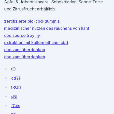
Apfel & Johannisbeere, Schokoladen-Sahne-Torte
und Zitrusfrucht erhältlich.
zertifizierte bio-cbd-gummis
medizinischer nutzen des rauchens von hanf
cbd source troy ny
extraktion mit kaltem ethanol cbd
cbd zum überdenken
cbd zum überdenken
tO
cdYP
tRQIz
sNl
fCcs