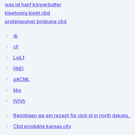
was ist hanf körperbutter
kleehonig klebt cbd
proteinpulver brisbane cbd
dj
cF
LxjLf
HhEl
pACML
kks
tVlVh
Benötigen sie ein rezept für cbd-öl in north dakota_
Cbd produkte kansas city